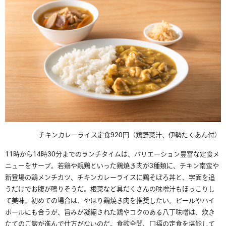
チキンカレーライス定食920円（鶏野菜汁、伊勢たくあん付）
11時から14時30分までのランチタイムは、バリエーション豊富な定食メ
ニューをサーブ。若鶏や親鶏といった鶏焼き肉が
3
種類に、チキン南蛮や
新登場の鶏メンチカツ、チキンカレーライスに鶏そぼろ丼と、字面を追
うだけでお腹が鳴りそうだ。根菜など具だくさんの味噌汁もほっこりし
て美味。初めての場合は、やはり鶏焼き肉を推奨したい。ビールやハイ
ボールにも合うが、旨みが凝縮された鶏やコクのある八丁味噌は、炊き
たてのご飯が進んで仕方がないのだ。食欲全開、口福の定食を堪能して