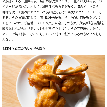
網焼きにする三重県松阪市発祥の庶民派グルメ。三重といえば松阪牛の
イメージが強いが、松阪には卵を生む鶏農家が多く、隣の名古屋の八丁
味噌を使って食べ始めたという長い歴史を持つ県民のソウルフードでも
ある。その味噌に関して、前回は田舎味噌、八丁味噌、白味噌をブレン
ドしていたが、新店舗では
100
％八丁味噌、しかも大矢代表が試行錯誤を
繰り返しながらオリジナルレシピを作り上げた。その完成度やいかに。
網の上で焼く前に、小指にちょびっと付けて舐めてみるのもいいかもし
れない。
4.
目移り必至の名サイドの数々