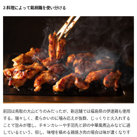
2.
料理によって銘柄鶏を使い分ける
前回は鳥取の大山どりのみだったが、新店舗では福島県の伊達鶏も使用
する。瑞々しく、柔らかいのに噛み応えが抜群。じっくりと火入れする
ことで旨みが増し、チキンカレーや手羽先と卵の中華風煮込みなどに適
しているという。但し、味噌を絡める鶏焼き肉の場合は味が濃くなりす