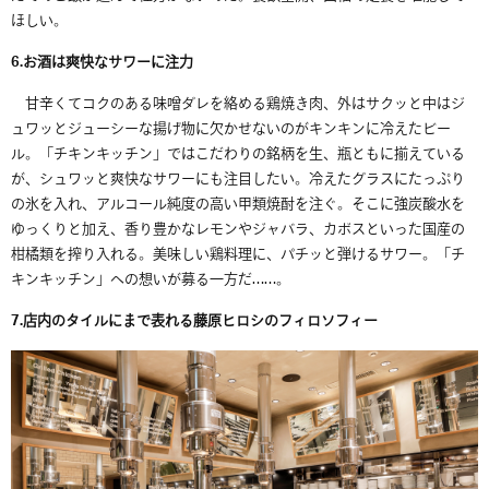
ほしい。
6.
お酒は爽快なサワーに注力
甘辛くてコクのある味噌ダレを絡める鶏焼き肉、外はサクッと中はジ
ュワッとジューシーな揚げ物に欠かせないのがキンキンに冷えたビー
ル。「チキンキッチン」ではこだわりの銘柄を生、瓶ともに揃えている
が、シュワッと爽快なサワーにも注目したい。冷えたグラスにたっぷり
の氷を入れ、アルコール純度の高い甲類焼酎を注ぐ。そこに強炭酸水を
ゆっくりと加え、香り豊かなレモンやジャバラ、カボスといった国産の
柑橘類を搾り入れる。美味しい鶏料理に、パチッと弾けるサワー。「チ
キンキッチン」への想いが募る一方だ
……
。
7.
店内のタイルにまで表れる藤原ヒロシのフィロソフィー