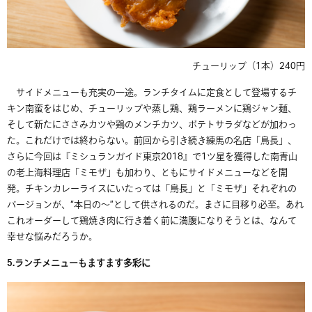
チューリップ（1本）240円
サイドメニューも充実の一途。ランチタイムに定食として登場するチ
キン南蛮をはじめ、チューリップや蒸し鶏、鶏ラーメンに鶏ジャン麺、
そして新たにささみカツや鶏のメンチカツ、ポテトサラダなどが加わっ
た。これだけでは終わらない。前回から引き続き練馬の名店「鳥長」、
さらに今回は『ミシュランガイド東京
2018
』で
1
ツ星を獲得した南青山
の老上海料理店「ミモザ」も加わり、ともにサイドメニューなどを開
発。チキンカレーライスにいたっては「鳥長」と「ミモザ」それぞれの
バージョンが、
“
本日の～
”
として供されるのだ。まさに目移り必至。あれ
これオーダーして鶏焼き肉に行き着く前に満腹になりそうとは、なんて
幸せな悩みだろうか。
5.
ランチメニューもますます多彩に