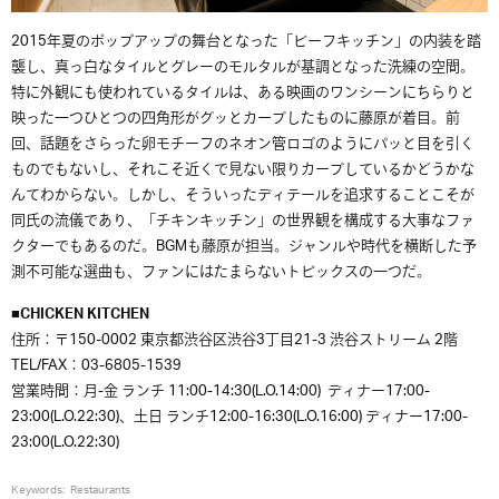
2015
年夏のポップアップの舞台となった「ビーフキッチン」の内装を踏
襲し、真っ白なタイルとグレーのモルタルが基調となった洗練の空間。
特に外観にも使われているタイルは、ある映画のワンシーンにちらりと
映った一つひとつの四角形がグッとカーブしたものに藤原が着目。前
回、話題をさらった卵モチーフのネオン管ロゴのようにパッと目を引く
ものでもないし、それこそ近くで見ない限りカーブしているかどうかな
んてわからない。しかし、そういったディテールを追求することこそが
同氏の流儀であり、「チキンキッチン」の世界観を構成する大事なファ
クターでもあるのだ。
BGM
も藤原が担当。ジャンルや時代を横断した予
測不可能な選曲も、ファンにはたまらないトピックスの一つだ。
■CHICKEN KITCHEN
住所：〒150-0002 東京都渋谷区渋谷3丁目21-3 渋谷ストリーム 2階
TEL/FAX：03-6805-1539
営業時間：月-金 ランチ 11:00-14:30(L.O.14:00) ディナー17:00-
23:00(L.O.22:30)、土日 ランチ12:00-16:30(L.O.16:00) ディナー17:00-
23:00(L.O.22:30)
Keywords:
Restaurants