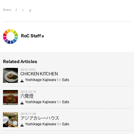
Share:
RoC Staff »
Related Articles
2015.10.01
CHICKEN KITCHEN
Yoshikage Kajiwara
for
Eats
2015.10.13
六覺燈
Yoshikage Kajiwara
for
Eats
2015.11.29
アジアカレーハウス
Yoshikage Kajiwara
for
Eats