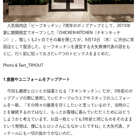
人気焼肉店「ビーフキッチン」
7
周年のポップアップとして、
2015
年
夏に期間限定でオープンした「CHICKEN KITCHEN（チキンキッチ
ン）
」。惜しくも
2
ヶ月でその幕を閉じたが、
9
月
13
日
（木）
に渋谷に常
設店として復活した。ビーフキッチンを運営する大矢貴博代表の話をも
とに、行く前に知っておきたい
7
つのトピックスをまとめた。
Photo & Text_TRYOUT
1.
食器やユニフォームをアップデート
今回も藤原ヒロシとの協業となる「チキンキッチン」だが、
3
年前のポ
ップアップの際に使用していたテーブルウエアやスタッフのユニフォー
ムを一新。「その時々の最善を尽くしたいと思っているので、当時のこ
とを継続するのではなく、もっとお客様に喜んでいただくためにはどう
しようかと考えています。お皿一枚とっても
3
年前と同じものをそのまま
という発想は、僕にもヒロシさんにもなかったですね」と大矢代表。デ
ィテールにも一切の抜かりがないのだ。