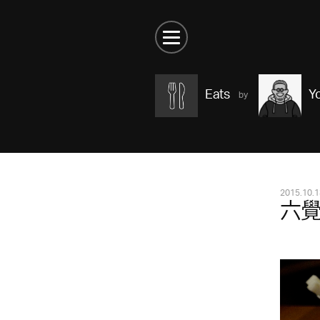
Eats
Y
2015.10.1
六