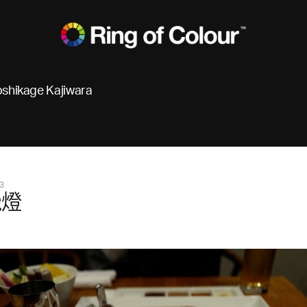
oshikage Kajiwara
3
覺燈