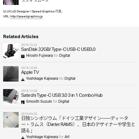
スズキ スムース
UI,UX,IxD Designer / Speed Graphics 代表。
URL:
http://speedgraphics.jp
Related Articles
2015.10.22
SanDisk 32GB/ Type-C USB-C USB3.0
Hiroshi Fujiwara
for
Digital
2015.10.30
Apple TV
Yoshikage Kajiwara
for
Digital
2015.12.26
Satechi Type-C USB 3.0 3 in 1 Combo Hub
Smooth Suzuki
for
Digital
2016.04.23
日独シンポジウム「ドイツ工業デザイン――ディータ
ー・ラムス（Dieter RAMS）、日本のデザイナーや学生と
語る」
Yoshikage Kajiwara
for
Art