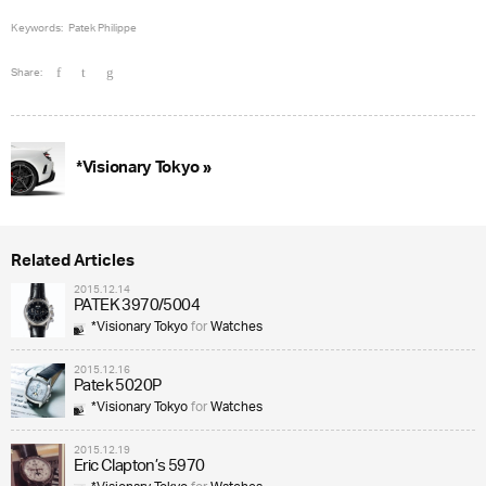
Keywords:
Patek Philippe
Share:
*Visionary Tokyo »
Related Articles
2015.12.14
PATEK 3970/5004
*Visionary Tokyo
for
Watches
2015.12.16
Patek 5020P
*Visionary Tokyo
for
Watches
2015.12.19
Eric Clapton’s 5970