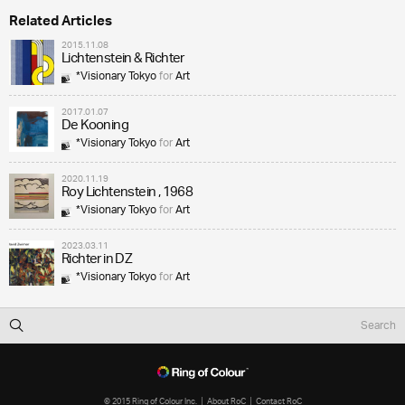
Related Articles
2015.11.08
Lichtenstein & Richter
*Visionary Tokyo
for
Art
2017.01.07
De Kooning
*Visionary Tokyo
for
Art
2020.11.19
Roy Lichtenstein , 1968
*Visionary Tokyo
for
Art
2023.03.11
Richter in DZ
*Visionary Tokyo
for
Art
© 2015 Ring of Colour Inc.
About RoC
Contact RoC