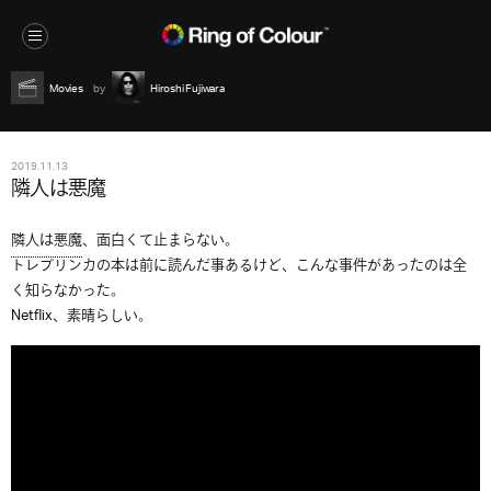
Movies
Hiroshi Fujiwara
2019.11.13
隣人は悪魔
隣人は悪魔
、面白くて止まらない。
トレブリンカの本は前に読んだ事あるけど、こんな事件があったのは全
く知らなかった。
Netflix、素晴らしい。