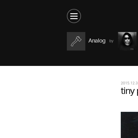
Analog
2015.12.3
tiny