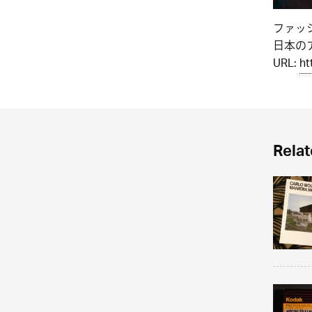
ファッ
日本のア
URL:
ht
Relat