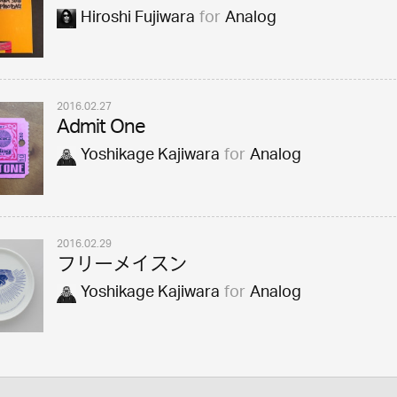
Hiroshi Fujiwara
for
Analog
2016.02.27
Admit One
Yoshikage Kajiwara
for
Analog
2016.02.29
フリーメイスン
Yoshikage Kajiwara
for
Analog