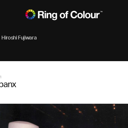
Hiroshi Fujiwara
1
 panx