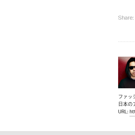
Share:
ファッ
日本のア
URL:
ht