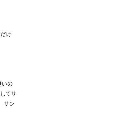
んだけ
良いの
してサ
ど、サン