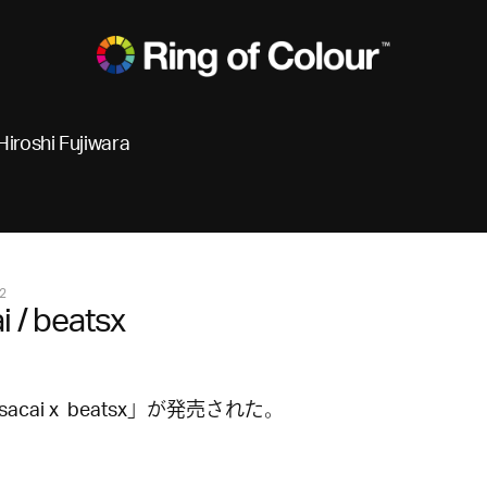
Hiroshi Fujiwara
2
i / beatsx
acai x beatsx」が発売された。