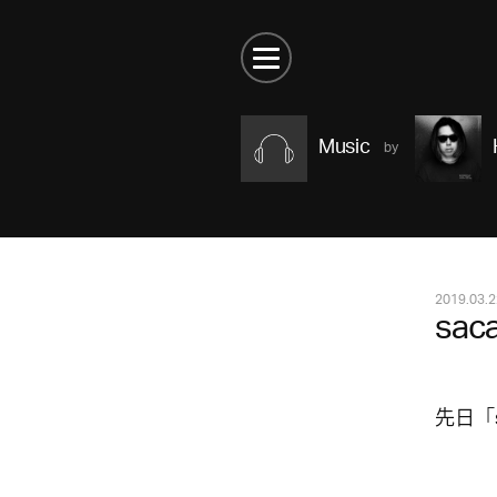
Music
2019.03.2
saca
先日「s