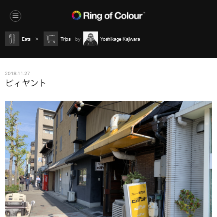
Eats
Trips
Yoshikage Kajiwara
2018.11.27
ビィヤント