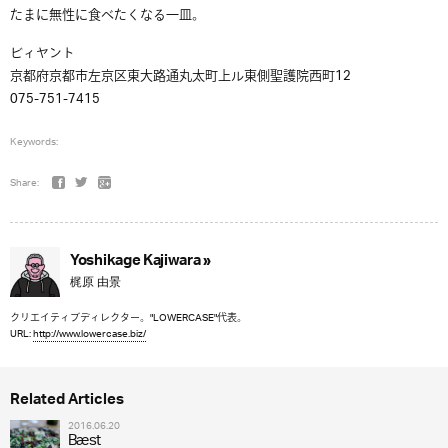
たまに無性に食べたくなる一皿。
ビィヤント
京都府京都市左京区東大路通丸太町上ル東側聖護院西町12
075-751-7415
Keywords:
Share:
Yoshikage Kajiwara »
梶原 由景
クリエイティブディレクター。"LOWERCASE"代表。
URL:
http://www.lowercase.biz/
Related Articles
2016.06.20
Bæst