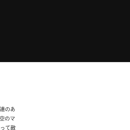
連のあ
空のマ
って敵