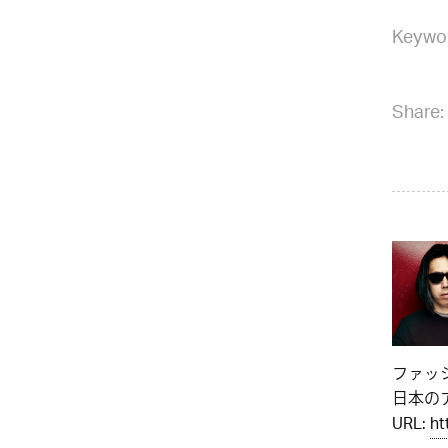
Keywo
Share:
ファッ
日本のア
URL:
ht