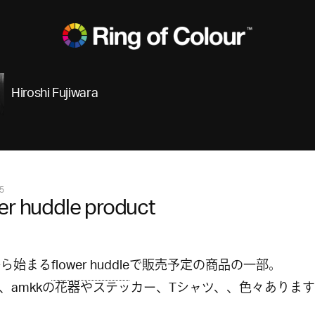
Hiroshi Fujiwara
5
er huddle product
7から始まる
flower huddle
で販売予定の商品の一部。
、amkkの花器やステッカー、Tシャツ、、色々ありま