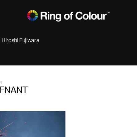
Hiroshi Fujiwara
4
ENANT