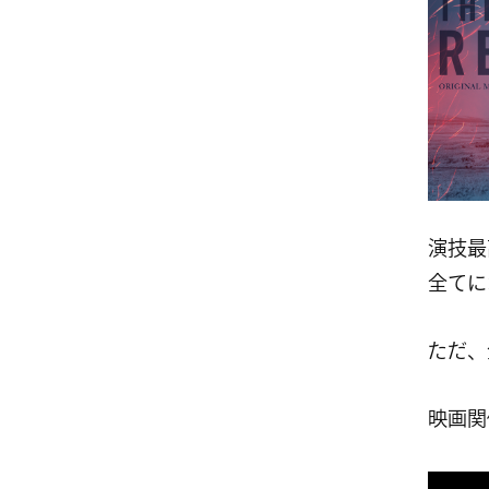
演技最
全てに
ただ、
映画関