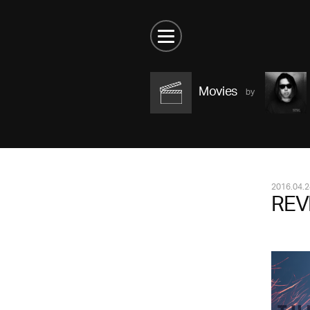
Movies
2016.04.2
REV