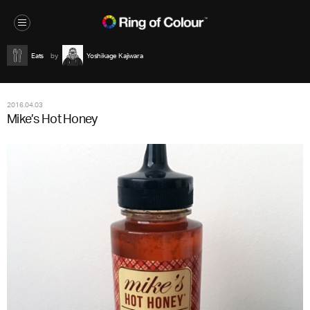
Eats
Yoshikage Kajiwara
2016.04.03
Mike’s Hot Honey