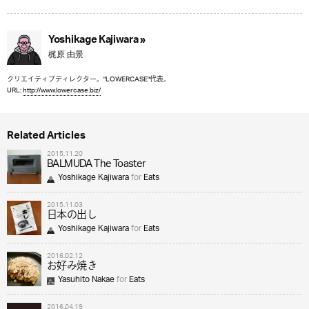
Yoshikage Kajiwara »
梶原 由景
クリエイティブディレクター。"LOWERCASE"代表。
URL:
http://www.lowercase.biz/
Related Articles
2015.11.20
BALMUDA The Toaster
Yoshikage Kajiwara
for
Eats
2015.11.03
日本の出し
Yoshikage Kajiwara
for
Eats
2016.02.12
お好み焼き
Yasuhito Nakae
for
Eats
2016.04.19