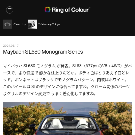
Cars
*Visionary Tokyo
2024.08.17
Maybach SL680 Monogram Series
マイバッハ SL680 モノグラム が発表。SL63（577ps のV8 + 4WD）がベ
ースで、より快適で 静かな仕上りだとか。ボディ色はとりあえず白とレ
ッド。ボンネットはブラックでモノグラムパターン。内装はホワイト。
このホイールは SLのデザインに似合ってますね。クローム関係のパーツ
よグリルのデザイン変更で うまく差別化してますね。