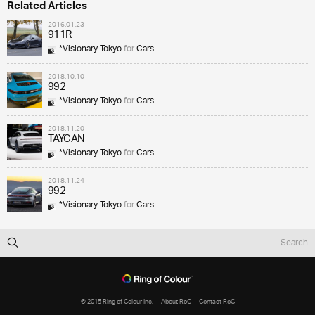
Related Articles
2016.01.23
911R
*Visionary Tokyo
for
Cars
2018.10.10
992
*Visionary Tokyo
for
Cars
2018.11.20
TAYCAN
*Visionary Tokyo
for
Cars
2018.11.24
992
*Visionary Tokyo
for
Cars
© 2015 Ring of Colour Inc.
About RoC
Contact RoC