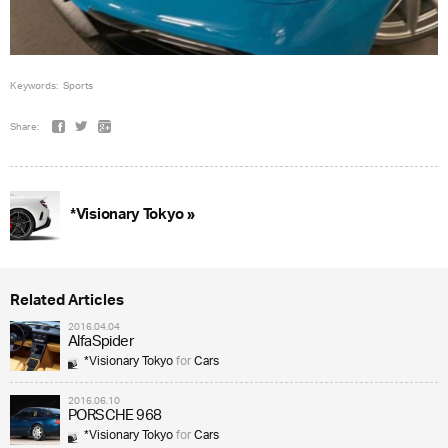
Keywords:
Sports
Share:
*Visionary Tokyo »
Related Articles
2016.04.04
AlfaSpider
*Visionary Tokyo
for
Cars
2016.06.10
PORSCHE 968
*Visionary Tokyo
for
Cars