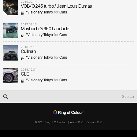
2016.02.14
VOLVO 245 turbo / Jean Louis Dumas
*Visionary Tokyo
for
Cars
2017.02.13
Maybach G 650 Landaulet
*Visionary Tokyo
for
Cars
2018.05.11
Cullinan
*Visionary Tokyo
for
Cars
2019.12.31
GLE
*Visionary Tokyo
for
Cars
© 2015 Ring of Colour Inc.
About RoC
Contact RoC