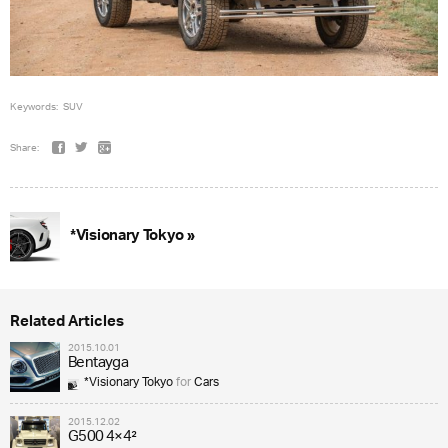
Keywords:
SUV
Share:
*Visionary Tokyo »
Related Articles
2015.10.01
Bentayga
*Visionary Tokyo
for
Cars
2015.12.02
G500 4×4²