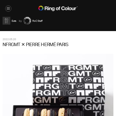
Eats
RoC Staff
2022.05.20
NFRGMT ✕ PIERRE HERMÉ PARIS