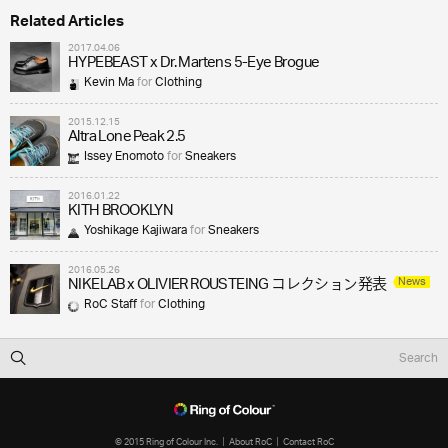
Related Articles
2017.04.06
HYPEBEAST x Dr. Martens 5-Eye Brogue
Kevin Ma
for
Clothing
2015.12.15
Altra Lone Peak 2.5
Issey Enomoto
for
Sneakers
2016.01.22
KITH BROOKLYN
Yoshikage Kajiwara
for
Sneakers
2016.05.26
News
NIKELAB x OLIVIER ROUSTEING コレクション発表
RoC Staff
for
Clothing
© 2015 Ring of Colour Inc.
About RoC
Contact RoC