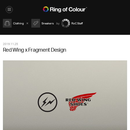
Clothing
Sneakers
RoC Staff
2019.11.25
Red Wing x Fragment Design