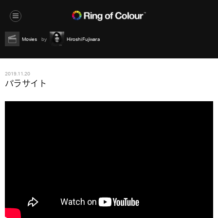
Movies
Hiroshi Fujiwara
2019.11.20
パラサイト