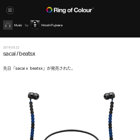
Music
Hiroshi Fujiwara
2019.03.22
sacai / beatsx
先日「sacai x beatsx」が発売された。