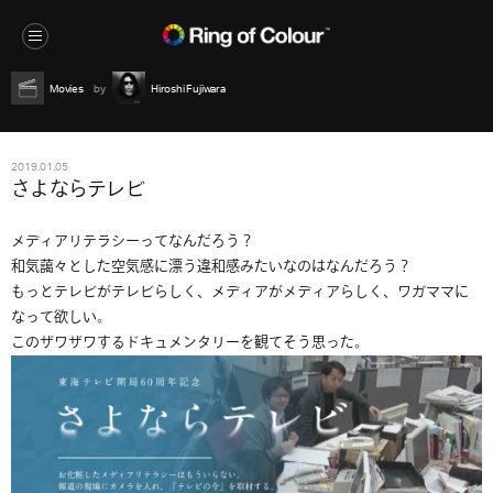
Movies
Hiroshi Fujiwara
2019.01.05
さよならテレビ
メディアリテラシーってなんだろう？
和気藹々とした空気感に漂う違和感みたいなのはなんだろう？
もっとテレビがテレビらしく、メディアがメディアらしく、ワガママに
なって欲しい。
このザワザワするドキュメンタリーを観てそう思った。