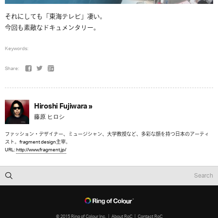
それにしても「東海テレビ」凄い。
今回も素敵なドキュメンタリー。
Keywords:
Share:
Hiroshi Fujiwara »
藤原 ヒロシ
ファッション・デザイナー、ミュージシャン、大学教授など、多彩な顔を持つ日本のアーティ
スト。fragment design主宰。
URL:
http://www.fragment.jp/
© 2015 Ring of Colour Inc.
About RoC
Contact RoC