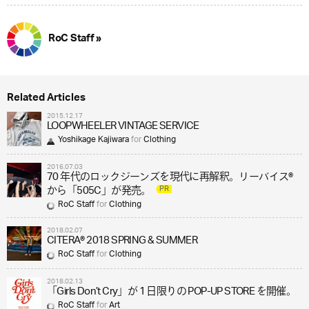
RoC Staff »
Related Articles
2015.12.17
LOOPWHEELER VINTAGE SERVICE
Yoshikage Kajiwara
for
Clothing
2016.07.03
70 年代のロックジーンズを現代に再解釈。リーバイス®
PR
から「505C」が発売。
RoC Staff
for
Clothing
2018.02.07
CITERA® 2018 SPRING & SUMMER
RoC Staff
for
Clothing
2018.02.13
「Girls Don’t Cry」が 1 日限りの POP-UP STORE を開催。
RoC Staff
for
Art