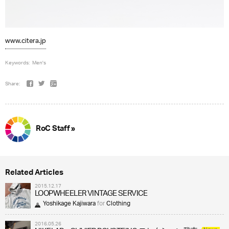
www.citera.jp
Keywords:
Men's
Share:
RoC Staff »
Related Articles
2015.12.17
LOOPWHEELER VINTAGE SERVICE
Yoshikage Kajiwara
for
Clothing
2016.05.26