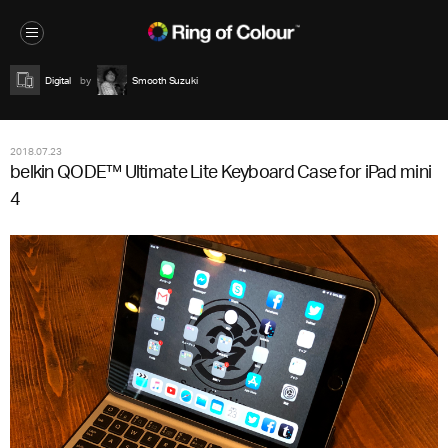
Digital
Smooth Suzuki
2018.07.23
belkin QODE™ Ultimate Lite Keyboard Case for iPad mini
4