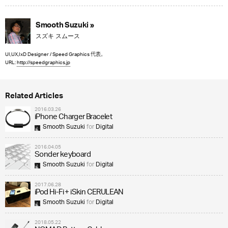
Smooth Suzuki »
スズキ スムース
UI,UX,IxD Designer / Speed Graphics 代表。
URL:
http://speedgraphics.jp
Related Articles
2016.03.26
iPhone Charger Bracelet
Smooth Suzuki
for
Digital
2016.04.05
Sonder keyboard
Smooth Suzuki
for
Digital
2017.06.28
iPod Hi-Fi + iSkin CERULEAN
Smooth Suzuki
for
Digital
2018.05.22