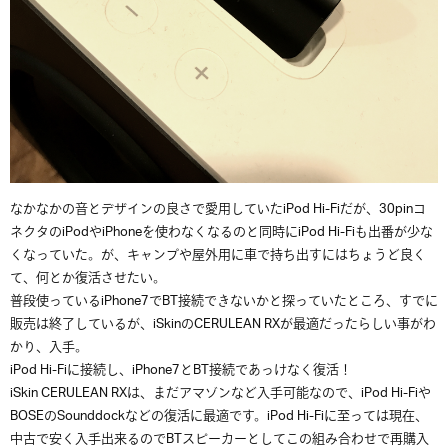
なかなかの音とデザインの良さで愛用していたiPod Hi-Fiだが、30pinコ
ネクタのiPodやiPhoneを使わなくなるのと同時にiPod Hi-Fiも出番が少な
くなっていた。が、キャンプや屋外用に車で持ち出すにはちょうど良く
て、何とか復活させたい。
普段使っているiPhone7でBT接続できないかと探っていたところ、すでに
販売は終了しているが、iSkinのCERULEAN RXが最適だったらしい事がわ
かり、入手。
iPod Hi-Fiに接続し、iPhone7とBT接続であっけなく復活！
iSkin CERULEAN RXは、まだアマゾンなど入手可能なので、iPod Hi-Fiや
BOSEのSounddockなどの復活に最適です。iPod Hi-Fiに至っては現在、
中古で安く入手出来るのでBTスピーカーとしてこの組み合わせで再購入