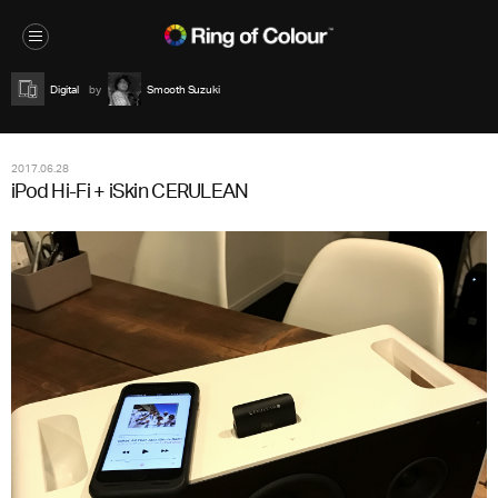
Digital
Smooth Suzuki
2017.06.28
iPod Hi-Fi + iSkin CERULEAN