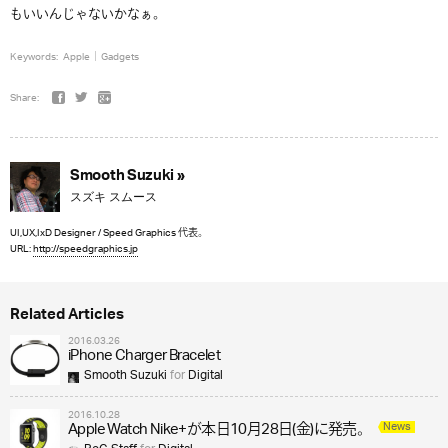
もいいんじゃないかなぁ。
Keywords:
Apple
Gadgets
Share:
Smooth Suzuki »
スズキ スムース
UI,UX,IxD Designer / Speed Graphics 代表。
URL:
http://speedgraphics.jp
Related Articles
2016.03.26
iPhone Charger Bracelet
Smooth Suzuki
for
Digital
2016.10.28
News
Apple Watch Nike+が本日10月28日(金)に発売。