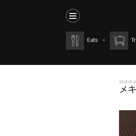
Eats
Tr
2018.05.0
メ