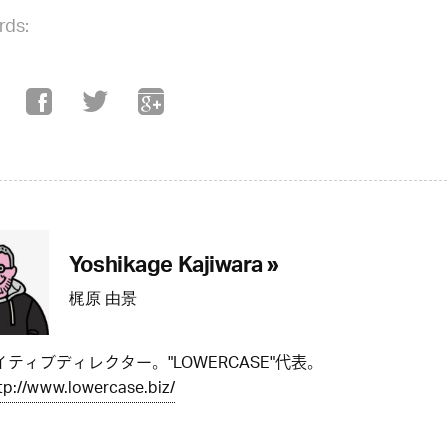
rds:
Yoshikage Kajiwara »
梶原 由景
ティブディレクター。"LOWERCASE"代表。
tp://www.lowercase.biz/