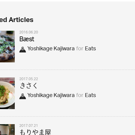
ed Articles
2016.06.20
Bæst
Yoshikage Kajiwara
for
Eats
2017.05.22
きさく
Yoshikage Kajiwara
for
Eats
2017.07.21
もりやま屋