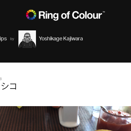
ips
Yoshikage Kajiwara
8
キシコ