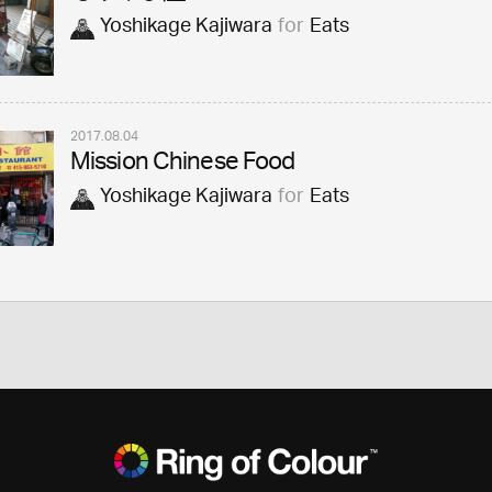
Yoshikage Kajiwara
for
Eats
2017.08.04
Mission Chinese Food
Yoshikage Kajiwara
for
Eats