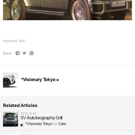
Keywords:
SUV
Share:
*Visionary Tokyo »
Related Articles
2015.12.23
SV Autobiography Grill
*Visionary Tokyo
for
Cars