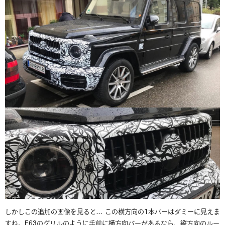
しかしこの追加の画像を見ると… この横方向の1本バーはダミーに見えま
すね。E63のグリルのように手前に横方向バーがあるなら、縦方向のルー