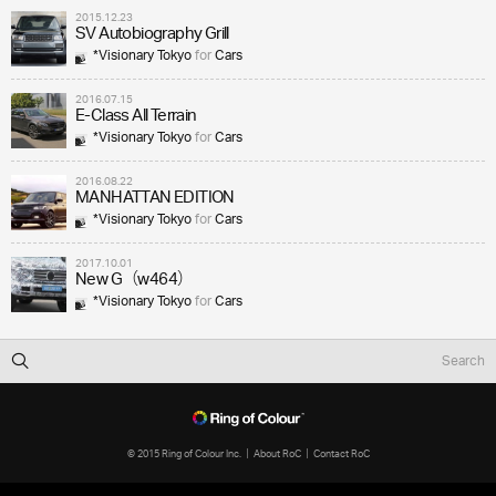
2015.12.23
SV Autobiography Grill
*Visionary Tokyo
for
Cars
2016.07.15
E-Class All Terrain
*Visionary Tokyo
for
Cars
2016.08.22
MANHATTAN EDITION
*Visionary Tokyo
for
Cars
2017.10.01
New G（w464）
*Visionary Tokyo
for
Cars
© 2015 Ring of Colour Inc.
About RoC
Contact RoC