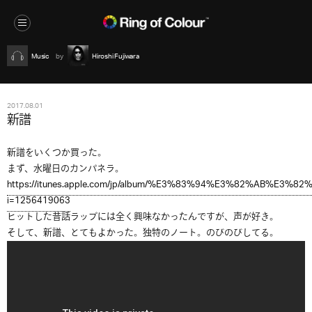
Music
Hiroshi Fujiwara
2017.08.01
新譜
新譜をいくつか買った。
まず、水曜日のカンパネラ。
https://itunes.apple.com/jp/album/%E3%83%94%E3%82%AB%E3%82
i=1256419063
ヒットした昔話ラップには全く興味なかったんですが、声が好き。
そして、新譜、とてもよかった。独特のノート。のびのびしてる。