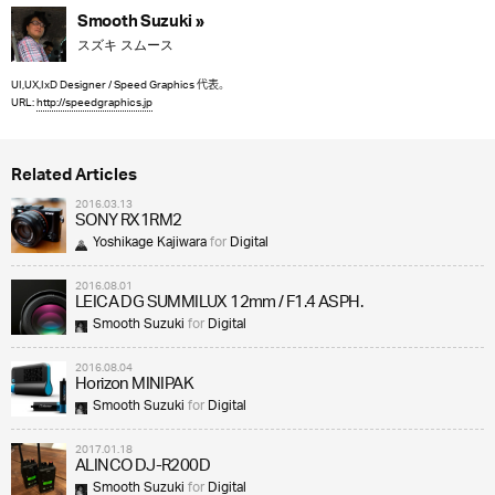
Smooth Suzuki »
スズキ スムース
UI,UX,IxD Designer / Speed Graphics 代表。
URL:
http://speedgraphics.jp
Related Articles
2016.03.13
SONY RX1RM2
Yoshikage Kajiwara
for
Digital
2016.08.01
LEICA DG SUMMILUX 12mm / F1.4 ASPH.
Smooth Suzuki
for
Digital
2016.08.04
Horizon MINIPAK
Smooth Suzuki
for
Digital
2017.01.18
ALINCO DJ-R200D
Smooth Suzuki
for
Digital