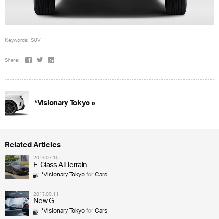
Keywords:
SUV
Share:
*Visionary Tokyo »
Related Articles
2016.07.15
E-Class All Terrain
*Visionary Tokyo
for
Cars
2017.09.11
New G
*Visionary Tokyo
for
Cars