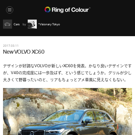
Cars
*Visionary Tokyo
2017.03.11
New VOLVO XC60
デザインが好調なVOLVOが新しいXC60を発表。かなり良いデザインです
が、V40の完成度には一歩及ばず、という感じでしょうか。グリルが少し
大きくて野暮ったいのと、リアもちょっとアメ車風に見えなくもない。