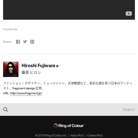
Keywords:
Share:
Hiroshi Fujiwara »
藤原 ヒロシ
ファッション・デザイナー、ミュージシャン、大学教授など、多彩な顔を持つ日本のアーティ
スト。fragment design主宰。
URL:
http://www.fragment.jp/
© 2015 Ring of Colour Inc.
About RoC
Contact RoC