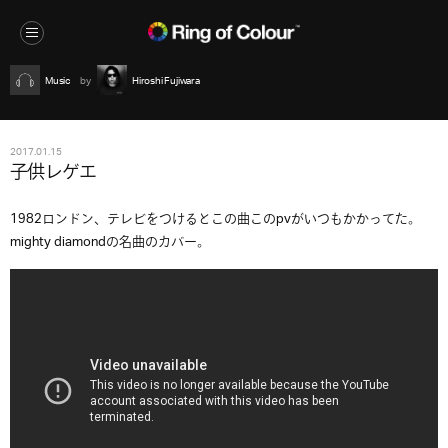
Music
Hiroshi Fujiwara
2017.01.15
子供レゲエ
1982ロンドン、テレビをつけるとこの曲このpvがいつもかかってた。
mighty diamondの名曲のカバー。