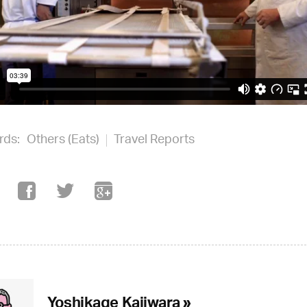
rds:
Others (Eats)
Travel Reports
Yoshikage Kajiwara »