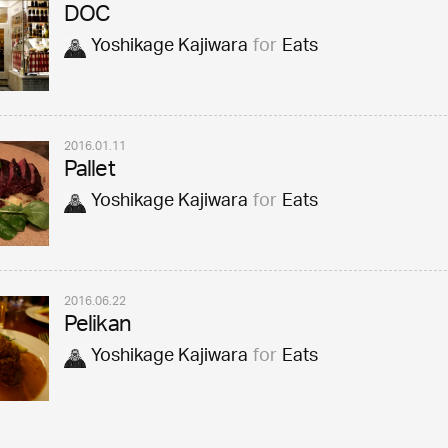
DOC
Yoshikage Kajiwara
for
Eats
2016.01.11
Pallet
Yoshikage Kajiwara
for
Eats
2016.06.22
Pelikan
Yoshikage Kajiwara
for
Eats