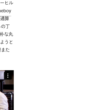
ーヒル
eboy
（通算
らの丁
朴な丸
ようと
対また