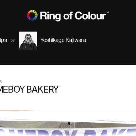
ips
Yoshikage Kajiwara
5
EBOY BAKERY