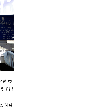
と約束
えて出
がN君