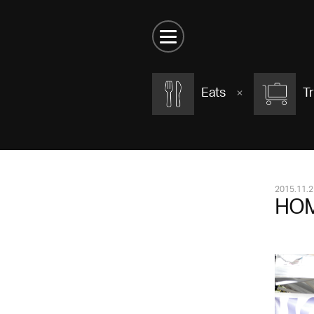
Eats
Tr
2015.11.2
HOM