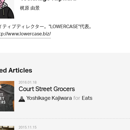
梶原 由景
ティブディレクター。"LOWERCASE"代表。
tp://www.lowercase.biz/
ed Articles
2016.01.18
Court Street Grocers
Yoshikage Kajiwara
for
Eats
2015.11.15