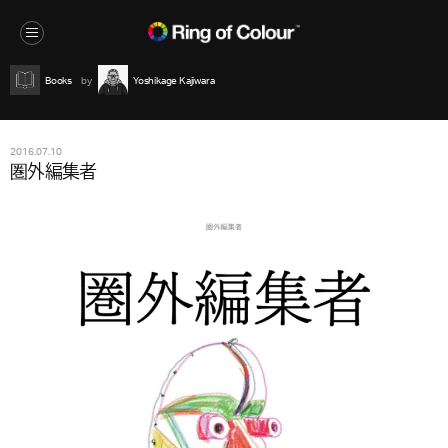
Books
Yoshikage Kajiwara
2016.07.10
圏外編集者