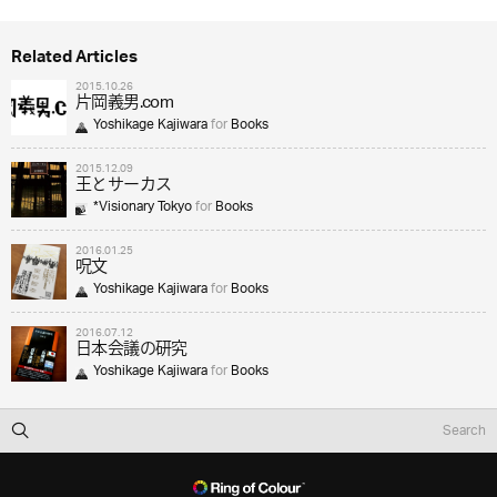
Related Articles
2015.10.26
片岡義男.com
Yoshikage Kajiwara
for
Books
2015.12.09
王とサーカス
*Visionary Tokyo
for
Books
2016.01.25
呪文
Yoshikage Kajiwara
for
Books
2016.07.12
日本会議の研究
Yoshikage Kajiwara
for
Books