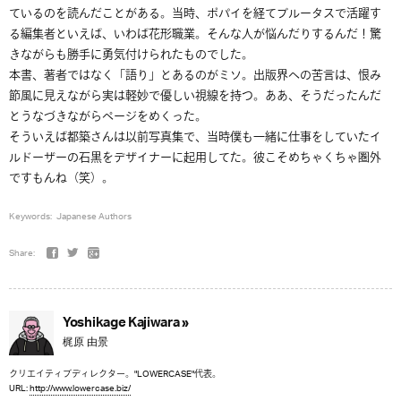
ているのを読んだことがある。当時、ポパイを経てブルータスで活躍す
る編集者といえば、いわば花形職業。そんな人が悩んだりするんだ！驚
きながらも勝手に勇気付けられたものでした。
本書、著者ではなく「語り」とあるのがミソ。出版界への苦言は、恨み
節風に見えながら実は軽妙で優しい視線を持つ。ああ、そうだったんだ
とうなづきながらページをめくった。
そういえば都築さんは以前写真集で、当時僕も一緒に仕事をしていたイ
ルドーザーの石黒をデザイナーに起用してた。彼こそめちゃくちゃ圏外
ですもんね（笑）。
Keywords:
Japanese Authors
Share:
Yoshikage Kajiwara »
梶原 由景
クリエイティブディレクター。"LOWERCASE"代表。
URL:
http://www.lowercase.biz/