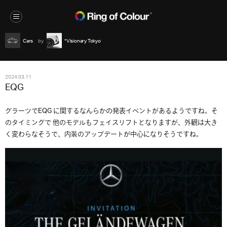
Cars
*Visionary Tokyo
2024.03.11
EQG
グラーツでEQG に関するなんらかの発表イベントがあるようですね。そ
のタイミングで 他のモデルもフェイスリフトとなりますが、外観は大き
く変わらなそうで、内装のアップデートが中心になりそうですね。