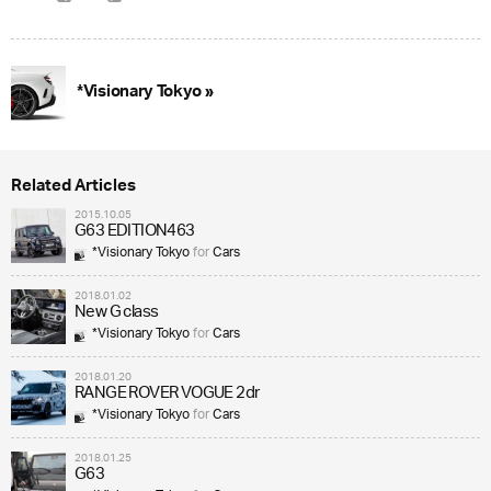
*Visionary Tokyo »
Related Articles
2015.10.05
G63 EDITION463
*Visionary Tokyo
for
Cars
2018.01.02
New G class
*Visionary Tokyo
for
Cars
2018.01.20
RANGE ROVER VOGUE 2dr
*Visionary Tokyo
for
Cars
2018.01.25
G63