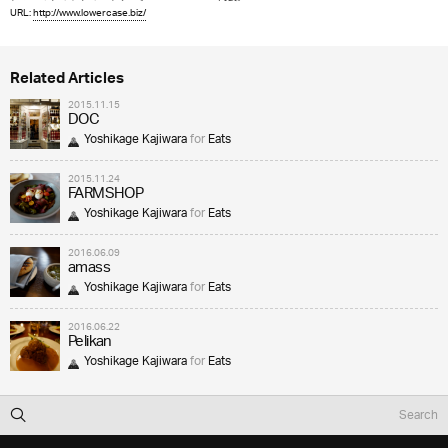
URL:
http://www.lowercase.biz/
Related Articles
2015.11.15
DOC
Yoshikage Kajiwara
for
Eats
2015.11.24
FARMSHOP
Yoshikage Kajiwara
for
Eats
2016.06.09
amass
Yoshikage Kajiwara
for
Eats
2016.06.22
Pelikan
Yoshikage Kajiwara
for
Eats