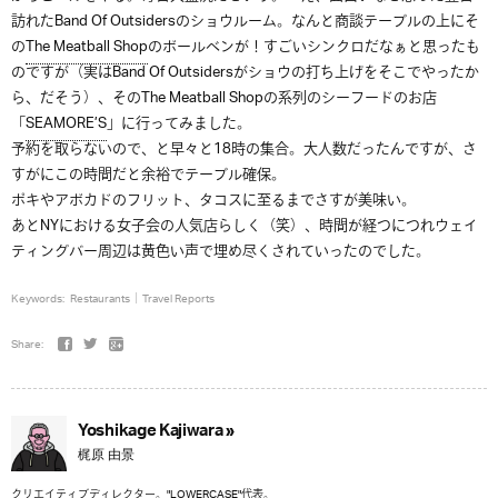
訪れたBand Of Outsidersのショウルーム。なんと商談テーブルの上にそ
の
The Meatball Shop
のボールベンが！すごいシンクロだなぁと思ったも
のですが（実はBand Of Outsidersがショウの打ち上げをそこでやったか
ら、だそう）、そのThe Meatball Shopの系列のシーフードのお店
「
SEAMORE’S
」に行ってみました。
予約を取らないので、と早々と18時の集合。大人数だったんですが、さ
すがにこの時間だと余裕でテーブル確保。
ポキやアボカドのフリット、タコスに至るまでさすが美味い。
あとNYにおける女子会の人気店らしく（笑）、時間が経つにつれウェイ
ティングバー周辺は黄色い声で埋め尽くされていったのでした。
Keywords:
Restaurants
Travel Reports
Share:
Yoshikage Kajiwara »
梶原 由景
クリエイティブディレクター。"LOWERCASE"代表。