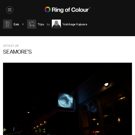
Eats
Trips
Yoshikage Kajiwara
2016.01.26
SEAMORE’S