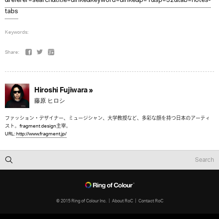
&referer=search&title=ulrike&keyword=ulrike&p=1&sp=32&tab=notes-
tabs
Keywords:
Share:
Hiroshi Fujiwara »
藤原 ヒロシ
ファッション・デザイナー、ミュージシャン、大学教授など、多彩な顔を持つ日本のアーティ
スト。fragment design主宰。
URL:
http://www.fragment.jp/
© 2015 Ring of Colour Inc.
About RoC
Contact RoC