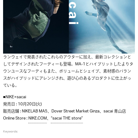
ランウェイで発表されたこれらのアウターに加え、最新コレクションと
してデザインされたフーディーも登場。MA-1とハイブリットしたよりタ
ウンユースなフーディもまた、ボリュームとシェイプ、素材感のバラン
スがハイブリッドにアレンジされ、遊び心のあるプロダクトに仕上がっ
ている。
■NIKE×sacai
発売日 : 10月20日(火)
販売店舗 : NIKELAB MA5、Dover Street Market Ginza、sacai 青山店
Online Store :
NIKE.COM
、
“sacai THE store”
Keywords: