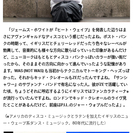
「ジェームス・ホワイトが
『ヒート・ウェイブ』を発表した辺りはま
さにアヴァンギャルドなディスコという感じだったよね。ポスト・パン
クの時期って、イギリスだとチェリーレッドだったり色々なレーベルが
勃興して、音楽的にも様々な方向に散らばっていった印象があるんだけ
ど、ニューヨークはもともとディスコ・パンクっぽいカラーが強い街だ
ったから、そのままその方向に向かって進んでいったような記憶があり
ます。WAS (NOT WAS
)
も当初からテクニカルでトーキング・ヘッズっぽ
かった。それからキッド・クレオールもZEだったんですよね。『サンシ
ャワー』のサヴァンナ・バンドで有名になった人。彼がZEで活躍してい
た頃、ちょうどそれに呼応するようにイギリスではファンカラティーナ※
が流行っていたんですよね。ロンドンでキッド・クレオールのライヴ見
たとことがあるんだけど、前座はP.I.L.のジャー・ウォブルだったよ」。
（※
アメリカのディスコ・ミュージックとラテンを加えたイギリスのニュ
ー・ウェーブ系ダンス・ミュージック。80年代に流行した）