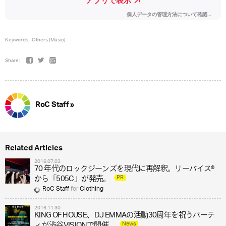
Keywords:
Others (Music)
Share:
RoC Staff »
Related Articles
2016.07.03
70 年代のロックジーンズを現代に再解釈。リーバイス®
PR
から「505C」が発売。
RoC Staff
for
Clothing
2016.11.30
KING OF HOUSE、DJ EMMAの活動30周年を祝うパーテ
News
ィが渋谷VISIONで開催。