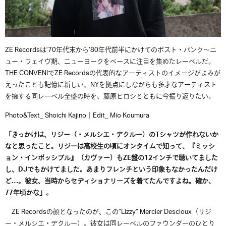
ZE Recordsは’70年代末から’80年代前半にかけてのポスト・パンク～ニ
ュー・ウェイヴ期、ニューヨークをベースに注目を集めたレーベルだ。
THE CONVENIでZE Recordsの代表的なアーティストのイメージがよみが
えったことも記憶に新しい。NYを拠点にしながらも多才なアーティスト
を擁する同レーベル全盛の時を、藤原ヒロシとともに今振り返りたい。
Photo&Text_ Shoichi Kajino｜Edit_ Mio Koumura
「きっかけは、リジー（・メルシエ・デクルー）のTシャツが作れないか
なと思ったこと。リジーは高校生の頃にオンタイムで知って、『ミッシ
ョン・インポッシブル』（カヴァー）もZE盤の12インチで聴いてました
し、DJでもかけてました。あまりフレンチという印象もなかったんだけ
ど…。彼女、当時からセディショナリーズを着てたんですよね。確か、
77年頃かな」。
ZE Recordsの顔となったのが、この”Lizzy” Mercier Descloux（リジ
ー・メルシエ・デクルー）。彼女は同レーベルのファウンダーのひとり