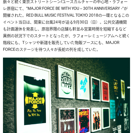
脈々と続く東京ストリートシーン/ユースカルチャーの中心地・ラフォー
レ原宿にて、“MAJOR FORCE BE WITH YOU – 30TH ANNIVERSARY -”が
開催された。RED BULL MUSIC FESTIVAL TOKYO 2018の一環となるこの
イベント当日は、関東に台風24号が迫る9月30日（日）。公共交通機関
も計画運休を発表し、原宿界隈の店舗も軒並み営業時間を短縮するなど
異例の状況下でのスタートとなったが、ラフォーレミュージアムへと続く
階段にも、Tシャツや新譜を販売していた物販ブースにも、MAJOR
FORCEのステージを待つ人々が長蛇の列を成していた。