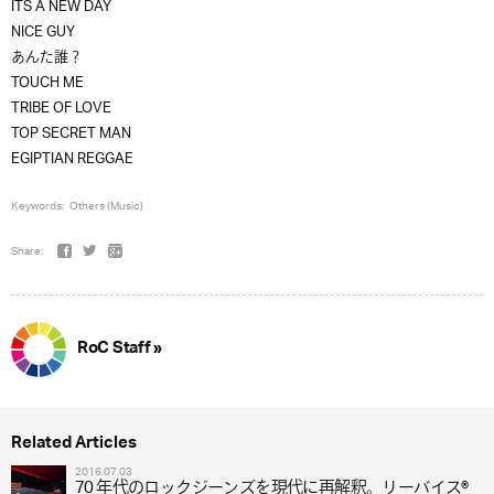
ITS A NEW DAY
NICE GUY
あんた誰？
TOUCH ME
TRIBE OF LOVE
TOP SECRET MAN
EGIPTIAN REGGAE
Keywords:
Others (Music)
Share:
RoC Staff »
Related Articles
2016.07.03
70 年代のロックジーンズを現代に再解釈。リーバイス®