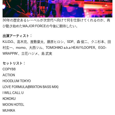
30年の歴史あるレーベルが次世代へ向けて何を仕掛けてくれるのか、再
び動き始めたMAJOR FORCEの今後に期待したい。
出演アーティスト：
K.U.D.O.、高木完、屋敷豪太、藤原ヒロシ、SDP、森 俊二、クニ杉本、田
村玄一、momo、大西ツル、TOMOHIKO a.k.a HEAVYLOOPER、EGO-
WRAPPIN’、立花ハジメ、島 武実
セットリスト：
COPY88
ACTION
HOODLUM TOKYO
LOVE FORMULA(BRIXTON BASS MIX)
I WILL CALL U
KOKOKU
MOON HOTEL
MUHIKA