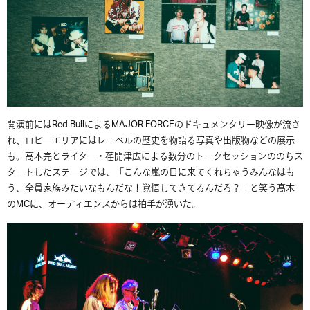
開演前にはRed BullによるMAJOR FORCEのドキュメンタリー映像が流さ
れ、ロビーエリアにはレーベルの歴史を物語る写真や出版物などの展示
も。高木完とライター・荏開津広による数分のトークセッションののちス
タートしたステージでは、「こんな嵐の日に来てくれちゃうみんなはも
う、全員家族みたいなもんだな！覚悟してきてるんだろ？」と笑う高木
のMCに、オーディエンスからは拍手が湧いた。