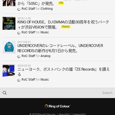
PR
から「505C」が発売。
RoC Staff
for
Clothing
2016.11.30
KING OF HOUSE、DJ EMMAの活動30周年を祝うパーテ
News
ィが渋谷VISIONで開催。
RoC Staff
for
Music
2017.05.31
UNDERCOVERのレコードレーベル、UNDERCOVER
RECORDSの新作が6月1日から発売。
RoC Staff
for
Analog
2020.05.20
ニューヨーク、ポストパンクの雄『ZE Records』を讃え
る
RoC Staff
for
Music
© 2015 Ring of Colour Inc.
About RoC
Contact RoC