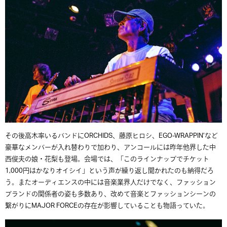
その後高木率いるバンドにORCHIDS、藤原ヒロシ、EGO-WRAPPIN’など
豪華なメンバーが入れ替わりで加わり、アンコールには昨年他界した中
西俊夫の娘・花梨も登場。会場では、「このラインナップでチケット
1,000円はかなりオイシイ」という声が繰り返し聞かれたのも納得だろ
う。またオーディエンスの中には音楽業界人だけでなく、ファッション
ブランドの関係者の姿も多数あり、改めて音楽とファッションシーンの
繋がりにMAJOR FORCEの存在が影響していることも物語っていた。