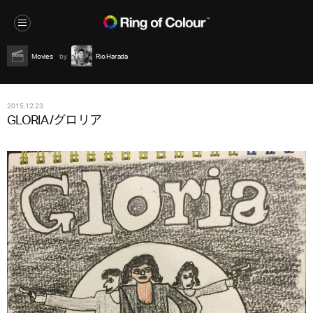
Movies
Rio Harada
2015.12.23
GLORIA/グロリア