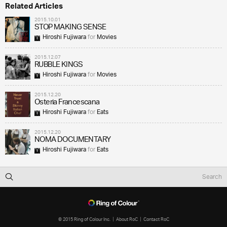
Related Articles
2015.10.01
STOP MAKING SENSE
Hiroshi Fujiwara
for
Movies
2015.12.07
RUBBLE KINGS
Hiroshi Fujiwara
for
Movies
2015.12.20
Osteria Francescana
Hiroshi Fujiwara
for
Eats
2015.12.20
NOMA DOCUMENTARY
Hiroshi Fujiwara
for
Eats
© 2015 Ring of Colour Inc.
About RoC
Contact RoC