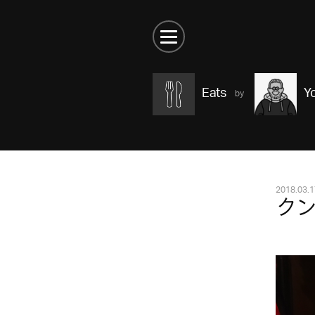
Eats
Y
2018.03.1
ク