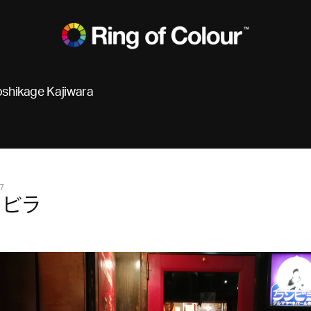
oshikage Kajiwara
7
ンビラ