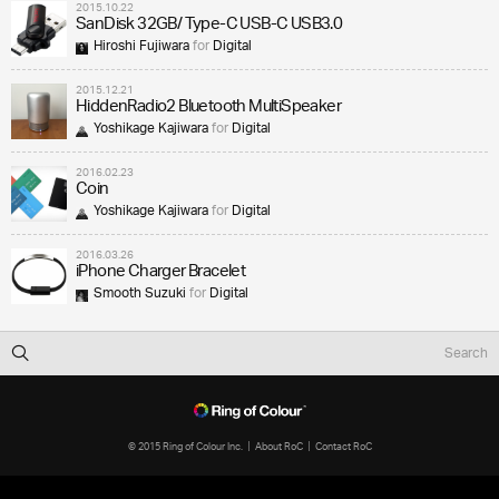
2015.10.22
SanDisk 32GB/ Type-C USB-C USB3.0
Hiroshi Fujiwara
for
Digital
2015.12.21
HiddenRadio2 Bluetooth MultiSpeaker
Yoshikage Kajiwara
for
Digital
2016.02.23
Coin
Yoshikage Kajiwara
for
Digital
2016.03.26
iPhone Charger Bracelet
Smooth Suzuki
for
Digital
© 2015 Ring of Colour Inc.
About RoC
Contact RoC