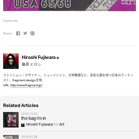
Keywords:
Share:
Hiroshi Fujiwara »
藤原 ヒロシ
ファッション・デザイナー、ミュージシャン、大学教授など、多彩な顔を持つ日本のアーティ
スト。fragment design主宰。
URL:
http://www.fragment.jp/
Related Articles
2015.12.20
the bag i’m in
Hiroshi Fujiwara
for
Art
2019.01.29