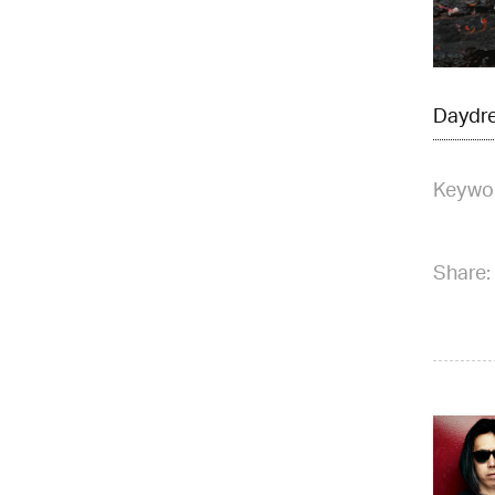
Daydre
Keywo
Share: