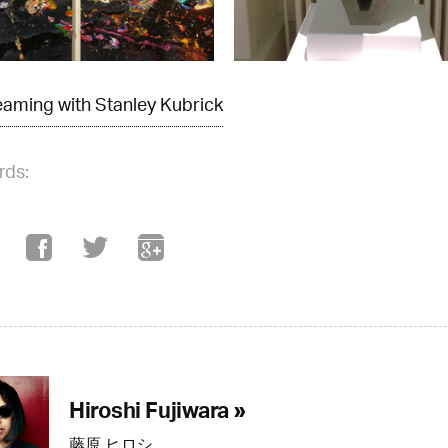
aming with Stanley Kubrick
rds:
Hiroshi Fujiwara »
藤原 ヒロシ