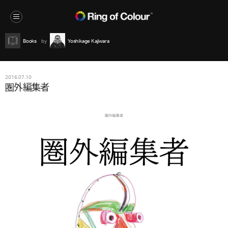
Books
Yoshikage Kajiwara
2016.07.10
圏外編集者