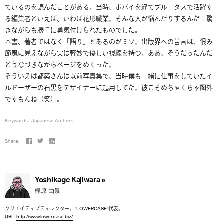
ているのを読んだことがある。当時、ポパイを経てブルータスで活躍す
る編集者といえば、いわば花形職業。そんな人が悩んだりするんだ！驚
きながらも勝手に勇気付けられたものでした。
本書、著者ではなく「語り」とあるのがミソ。出版界への苦言は、恨み
節風に見えながら実は軽妙で優しい視線を持つ。ああ、そうだったんだ
とうなづきながらページをめくった。
そういえば都築さんは以前写真集で、当時僕も一緒に仕事をしていたイ
ルドーザーの石黒をデザイナーに起用してた。彼こそめちゃくちゃ圏外
ですもんね（笑）。
Keywords:
Japanese Authors
Share:
Yoshikage Kajiwara »
梶原 由景
クリエイティブディレクター。"LOWERCASE"代表。
URL:
http://www.lowercase.biz/