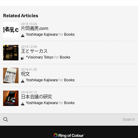
Related Articles
2015.10.26
片岡義男.com
Yoshikage Kajiwara
for
Books
2015.12.09
王とサーカス
*Visionary Tokyo
for
Books
2016.01.25
呪文
Yoshikage Kajiwara
for
Books
2016.07.12
日本会議の研究
Yoshikage Kajiwara
for
Books