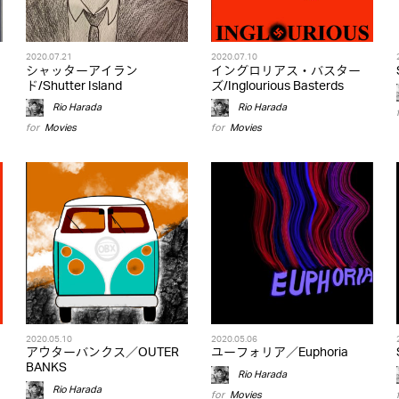
2020.07.21
2020.07.10
シャッターアイラン
イングロリアス・バスター
ド/Shutter Island
ズ/Inglourious Basterds
Rio Harada
Rio Harada
for
Movies
for
Movies
2020.05.10
2020.05.06
アウターバンクス／OUTER
ユーフォリア／Euphoria
BANKS
Rio Harada
Rio Harada
for
Movies