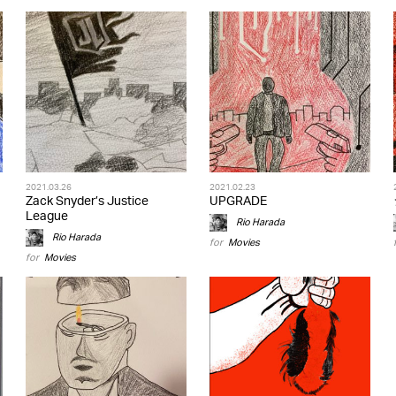
2021.03.26
2021.02.23
Zack Snyder’s Justice
UPGRADE
League
Rio Harada
Rio Harada
for
Movies
for
Movies