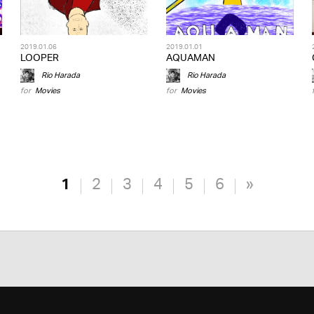
2019.01.06
2019.01.01
LOOPER
AQUAMAN
Rio Harada
Rio Harada
for
Movies
for
Movies
1
2
3
4
5
6
»