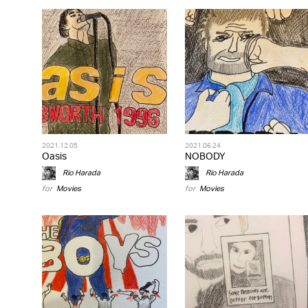
2021.12.05
2021.06.24
Oasis
NOBODY
Rio Harada
Rio Harada
for
Movies
for
Movies