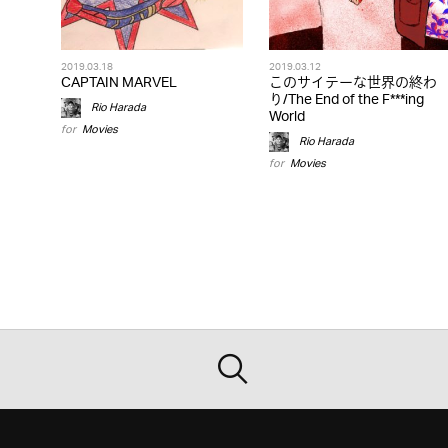
2019.03.18
2019.03.12
CAPTAIN MARVEL
このサイテーな世界の終わ
り/The End of the F***ing
Rio Harada
World
for
Movies
Rio Harada
for
Movies