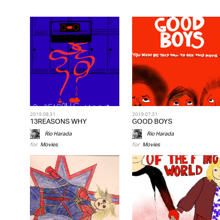
2019.08.31
2019.07.31
13REASONS WHY
GOOD BOYS
Rio Harada
Rio Harada
for
Movies
for
Movies