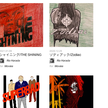
2021.01.09
2020.12.25
シャイニング/THE SHINING
ゾディアック/Zodiac
Rio Harada
Rio Harada
for
Movies
for
Movies