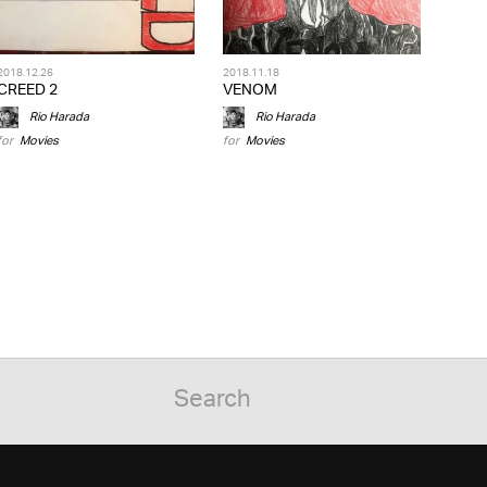
2018.12.26
2018.11.18
CREED 2
VENOM
Rio Harada
Rio Harada
for
Movies
for
Movies