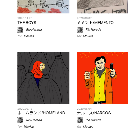
2020.11.29
2020.08.07
THE BOYS
メメント/MEMENTO
Rio Harada
Rio Harada
for
Movies
for
Movies
2020.06.13
2020.06.04
ホームランド/HOMELAND
ナルコス/NARCOS
Rio Harada
Rio Harada
for
Movies
for
Movies