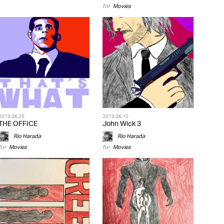
for
Movies
2019.06.25
2019.06.12
THE OFFICE
John Wick 3
Rio Harada
Rio Harada
for
Movies
for
Movies