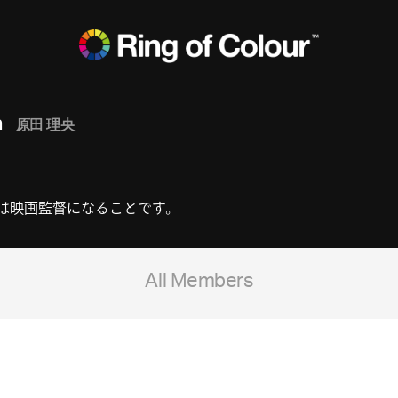
a
原田 理央
夢は映画監督になることです。
All Members