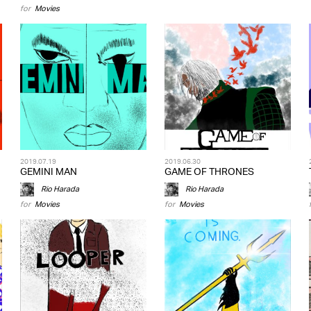
for
Movies
2019.07.19
2019.06.30
GEMINI MAN
GAME OF THRONES
Rio Harada
Rio Harada
for
Movies
for
Movies