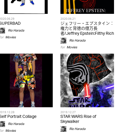
2020.06.29
2020.06.21
SUPERBAD
ジェフリー・エプスタイン：
権力と背徳の億万長
Rio Harada
者/Jeffrey Epstein:Filthy Rich
for
Movies
Rio Harada
for
Movies
2019.12.28
2019.12.27
Self Portrait Collage
STAR WARS Rise of
Skywalker
Rio Harada
Rio Harada
for
Movies