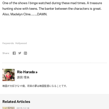
One of the shows I binge watched during these mad times. A treasure
hunting show with teens. The banter between the characters is great.
Also, Madelyn Cline……..DAMN.
Keywords:
Hollywood
Share:
Rio Harada »
原田 理央
映画が大好きな17歳。将来の夢は映画監督になることです。
Related Articles
2015.12.18