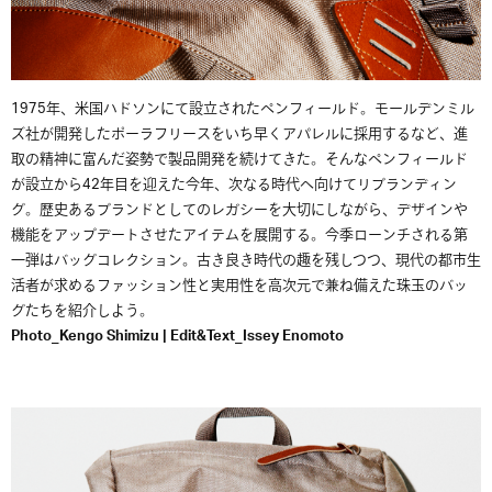
1975年、米国ハドソンにて設立されたペンフィールド。モールデンミル
ズ社が開発したポーラフリースをいち早くアパレルに採用するなど、進
取の精神に富んだ姿勢で製品開発を続けてきた。そんなペンフィールド
が設立から42年目を迎えた今年、次なる時代へ向けてリブランディン
グ。歴史あるブランドとしてのレガシーを大切にしながら、デザインや
機能をアップデートさせたアイテムを展開する。今季ローンチされる第
一弾はバッグコレクション。古き良き時代の趣を残しつつ、現代の都市生
活者が求めるファッション性と実用性を高次元で兼ね備えた珠玉のバッ
グたちを紹介しよう。
Photo_Kengo Shimizu | Edit&Text_Issey Enomoto