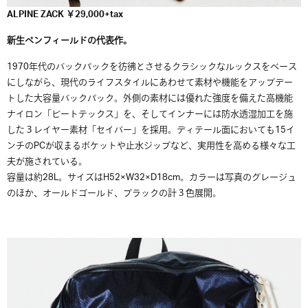
ALPINE ZACK ￥29,000+tax
新生ペンフィールドの代表作。
1970年代のバックパックを彷彿とさせるクラシックなルックスをベース
にしながら、現代のライフスタイルにあわせて素材や機能をアップデー
トした大容量バックパック。外側の素材には優れた強度を備えた高機能
ナイロン「ビートテックス」を、そしてインナーには防水透湿加工を施
した３レイヤー素材「セイバー」を採用。ディテール面においても15イ
ンチのPCが収まるポケットや止水ジップなど、実用性を高める様々な工
夫が施されている。
容量は約28L。サイズはH52×W32×D18cm。カラーは写真のグレージュ
のほか、オールドゴールド、ブラックの計３色展開。