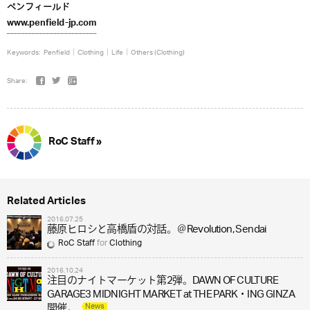
ペンフィールド
www.penfield-jp.com
Keywords:
Penfield
Clothing
Life
Others (Clothing)
Share:
RoC Staff »
Related Articles
2016.07.25
藤原ヒロシと高橋盾の対話。＠Revolution, Sendai
RoC Staff
for
Clothing
2016.10.24
注目のナイトマーケット第2弾。DAWN OF CULTURE
GARAGE3 MIDNIGHT MARKET at THE PARK・ING GINZA
News
開催。